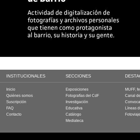
INSTITUCIONALES
SECCIONES
DESTA
Inicio
Exposiciones
MUFF, fes
Quiénes somos
Fotografías del CdF
Canal d
Suscripción
Investigación
Convoca
FAQ
Educativa
Líneas d
Contacto
Catálogo
Fotoviaj
Mediateca