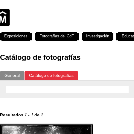
Exposiciones
Fotografías del CdF
Investigación
Educat
Catálogo de fotografías
General
Catálogo de fotografías
Resultados
1
-
1
de
1