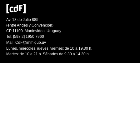
Av. 18 de Julio 885
(entre Andes y Convención)
CP 11100. Montevideo. Uruguay
Tel: [598 2] 1950 7960
Mail:
CdF@imm.gub.uy
Lunes, miércoles, jueves, viernes: de 10 a 19.30 h.
Martes: de 10 a 21 h. Sábados de 9.30 a 14.30 h.