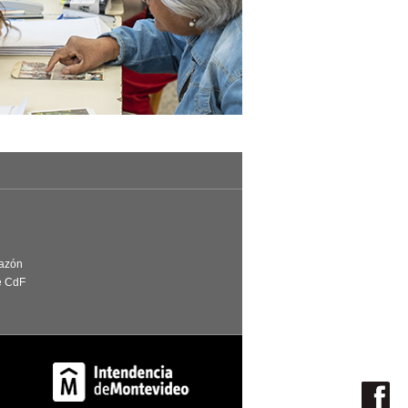
Razón
e CdF