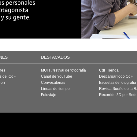
NES
DESTACADOS
nes
MUFF, festival de fotografía
CdF Tienda
as del CdF
Canal de YouTube
Descargar logo CdF
ión
Convocatorias
Escuelas de fotografía
Líneas de tiempo
Revista Sueño de la 
Fotoviaje
Recorrido 3D por Sed
a