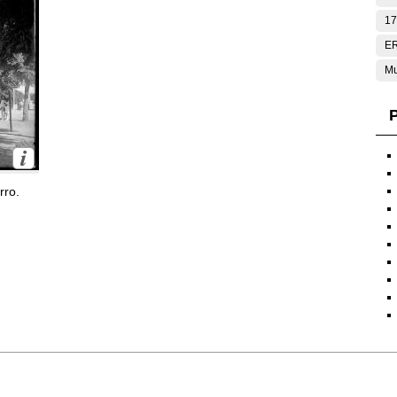
17
E
Mu
P
rro.