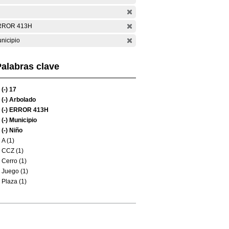
RROR 413H
nicipio
alabras clave
(-)
17
(-)
Arbolado
(-)
ERROR 413H
(-)
Municipio
(-)
Niño
A (1)
CCZ (1)
Cerro (1)
Juego (1)
Plaza (1)