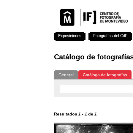
Exposiciones
Fotografías del CdF
Catálogo de fotografía
General
Catálogo de fotografías
Resultados
1
-
1
de
1