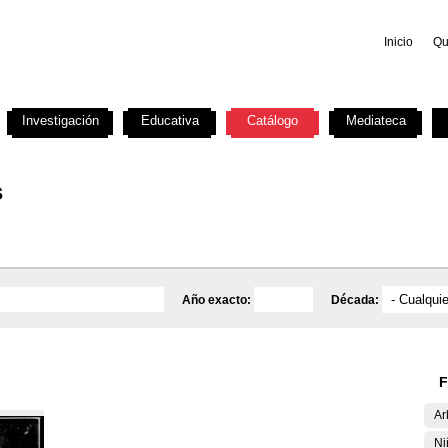
Inicio
Qu
Investigación
Educativa
Catálogo
Mediateca
s
Año exacto:
Década:
F
Ar
Ni