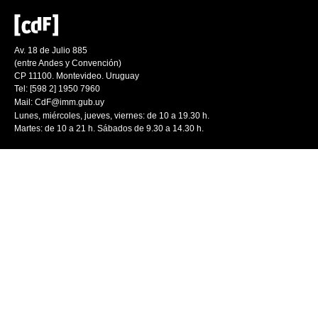
Av. 18 de Julio 885
(entre Andes y Convención)
CP 11100. Montevideo. Uruguay
Tel: [598 2] 1950 7960
Mail:
CdF@imm.gub.uy
Lunes, miércoles, jueves, viernes: de 10 a 19.30 h.
Martes: de 10 a 21 h. Sábados de 9.30 a 14.30 h.