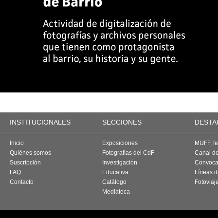
INSTITUCIONALES
SECCIONES
DESTA
Inicio
Exposiciones
MUFF, fes
Quiénes somos
Fotografías del CdF
Canal d
Suscripción
Investigación
Convoca
FAQ
Educativa
Líneas d
Contacto
Catálogo
Fotoviaj
Mediateca