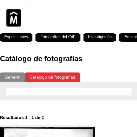
Exposiciones
Fotografías del CdF
Investigación
Educat
Catálogo de fotografías
General
Catálogo de fotografías
Resultados
1
-
1
de
1