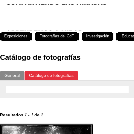
Exposiciones
Fotografías del CdF
Investigación
Educat
Catálogo de fotografías
General
Catálogo de fotografías
Resultados
1
-
1
de
1