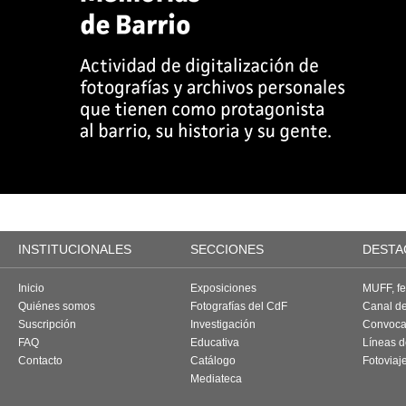
INSTITUCIONALES
SECCIONES
DESTA
Inicio
Exposiciones
MUFF, fes
Quiénes somos
Fotografías del CdF
Canal d
Suscripción
Investigación
Convoca
FAQ
Educativa
Líneas d
Contacto
Catálogo
Fotoviaj
Mediateca