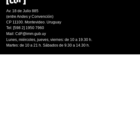
Av. 18 de Julio 885
(entre Andes y Convención)
CP 11100. Montevideo. Uruguay
Tel: [598 2] 1950 7960
Mail:
CdF@imm.gub.uy
Lunes, miércoles, jueves, viernes: de 10 a 19.30 h.
Martes: de 10 a 21 h. Sábados de 9.30 a 14.30 h.