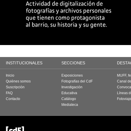
INSTITUCIONALES
SECCIONES
DESTA
Inicio
Exposiciones
MUFF, fes
Quiénes somos
Fotografías del CdF
Canal d
Suscripción
Investigación
Convoca
FAQ
Educativa
Líneas d
Contacto
Catálogo
Fotoviaj
Mediateca