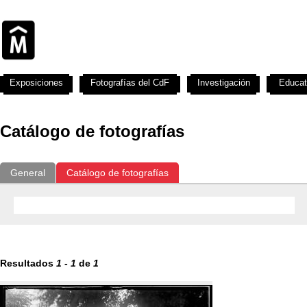
Exposiciones
Fotografías del CdF
Investigación
Educat
Catálogo de fotografías
General
Catálogo de fotografías
Resultados
1
-
1
de
1