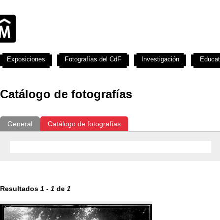
Exposiciones
Fotografías del CdF
Investigación
Educat
Catálogo de fotografías
General
Catálogo de fotografías
Resultados
1
-
1
de
1