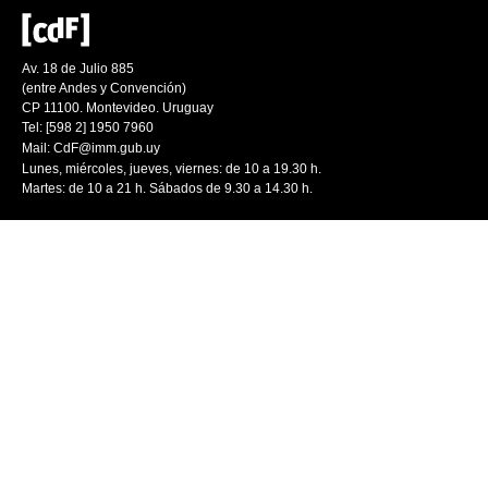
Av. 18 de Julio 885
(entre Andes y Convención)
CP 11100. Montevideo. Uruguay
Tel: [598 2] 1950 7960
Mail:
CdF@imm.gub.uy
Lunes, miércoles, jueves, viernes: de 10 a 19.30 h.
Martes: de 10 a 21 h. Sábados de 9.30 a 14.30 h.