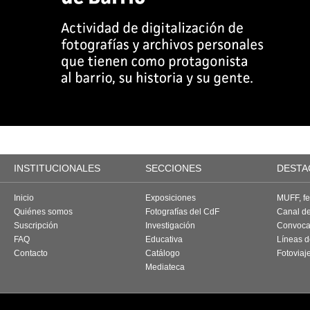
INSTITUCIONALES
SECCIONES
DESTA
Inicio
Exposiciones
MUFF, fes
Quiénes somos
Fotografías del CdF
Canal d
Suscripción
Investigación
Convoca
FAQ
Educativa
Líneas d
Contacto
Catálogo
Fotoviaj
Mediateca