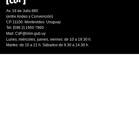
Av. 18 de Julio 885
(entre Andes y Convención)
CP 11100. Montevideo. Uruguay
Tel: [598 2] 1950 7960
Mail:
CdF@imm.gub.uy
Lunes, miércoles, jueves, viernes: de 10 a 19.30 h.
Martes: de 10 a 21 h. Sábados de 9.30 a 14.30 h.