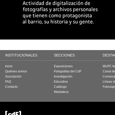
INSTITUCIONALES
SECCIONES
DESTA
Inicio
Exposiciones
MUFF, fes
Quiénes somos
Fotografías del CdF
Canal d
Suscripción
Investigación
Convoca
FAQ
Educativa
Líneas d
Contacto
Catálogo
Fotoviaj
Mediateca