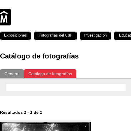
Exposiciones
Fotografías del CdF
Investigación
Educat
Catálogo de fotografías
General
Catálogo de fotografías
Resultados
1
-
1
de
1