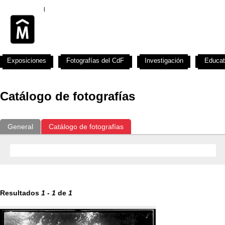
Exposiciones
Fotografías del CdF
Investigación
Educat
Catálogo de fotografías
General
Catálogo de fotografías
Resultados
1
-
1
de
1