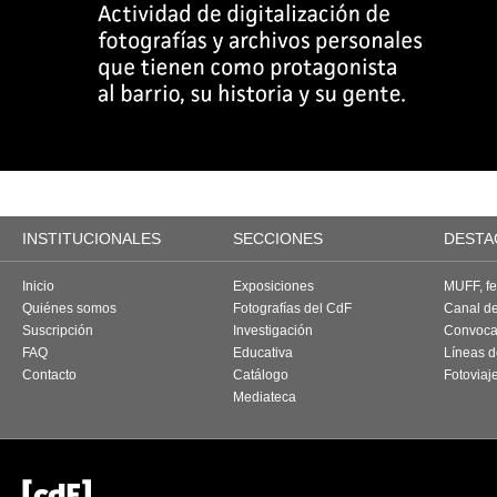
INSTITUCIONALES
SECCIONES
DESTA
Inicio
Exposiciones
MUFF, fes
Quiénes somos
Fotografías del CdF
Canal d
Suscripción
Investigación
Convoca
FAQ
Educativa
Líneas d
Contacto
Catálogo
Fotoviaj
Mediateca