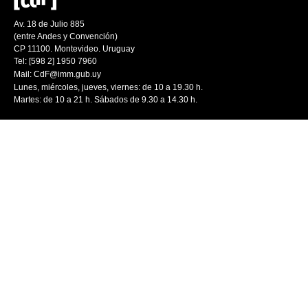
Av. 18 de Julio 885
(entre Andes y Convención)
CP 11100. Montevideo. Uruguay
Tel: [598 2] 1950 7960
Mail:
CdF@imm.gub.uy
Lunes, miércoles, jueves, viernes: de 10 a 19.30 h.
Martes: de 10 a 21 h. Sábados de 9.30 a 14.30 h.