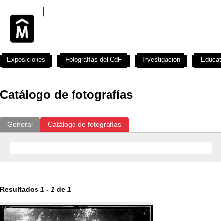
Exposiciones
Fotografías del CdF
Investigación
Educat
Catálogo de fotografías
General
Catálogo de fotografías
Resultados
1
-
1
de
1