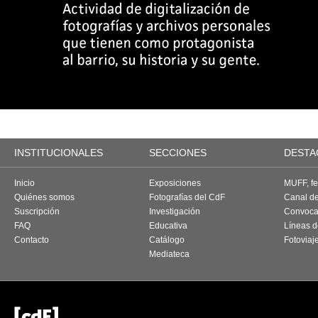
INSTITUCIONALES
SECCIONES
DESTA
Inicio
Exposiciones
MUFF, fes
Quiénes somos
Fotografías del CdF
Canal d
Suscripción
Investigación
Convoca
FAQ
Educativa
Líneas d
Contacto
Catálogo
Fotoviaj
Mediateca