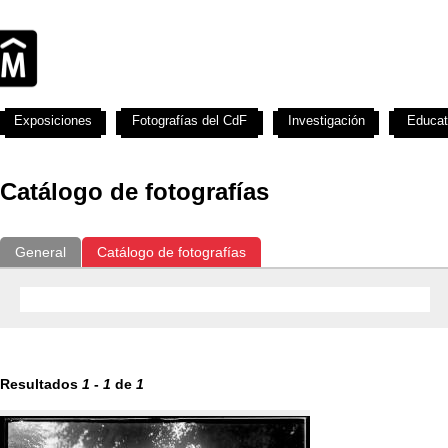
Exposiciones
Fotografías del CdF
Investigación
Educat
Catálogo de fotografías
General
Catálogo de fotografías
Resultados
1
-
1
de
1