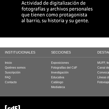
INSTITUCIONALES
SECCIONES
DESTA
Inicio
Exposiciones
MUFF, fes
Quiénes somos
Fotografías del CdF
Canal d
Suscripción
Investigación
Convoca
FAQ
Educativa
Líneas d
Contacto
Catálogo
Fotoviaj
Mediateca