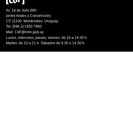
Av. 18 de Julio 885
(entre Andes y Convención)
CP 11100. Montevideo. Uruguay
Tel: [598 2] 1950 7960
Mail:
CdF@imm.gub.uy
Lunes, miércoles, jueves, viernes: de 10 a 19.30 h.
Martes: de 10 a 21 h. Sábados de 9.30 a 14.30 h.