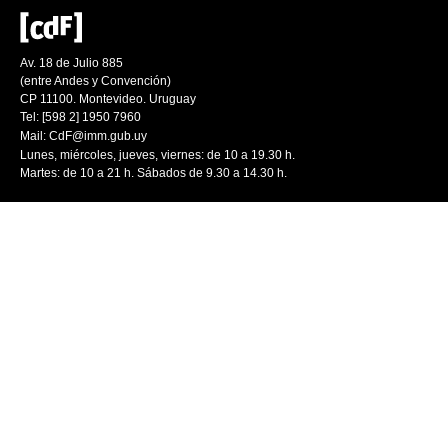
Av. 18 de Julio 885
(entre Andes y Convención)
CP 11100. Montevideo. Uruguay
Tel: [598 2] 1950 7960
Mail:
CdF@imm.gub.uy
Lunes, miércoles, jueves, viernes: de 10 a 19.30 h.
Martes: de 10 a 21 h. Sábados de 9.30 a 14.30 h.