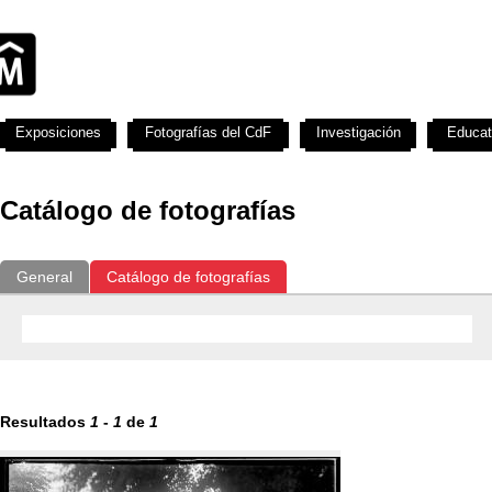
Exposiciones
Fotografías del CdF
Investigación
Educat
Catálogo de fotografías
General
Catálogo de fotografías
Resultados
1
-
1
de
1