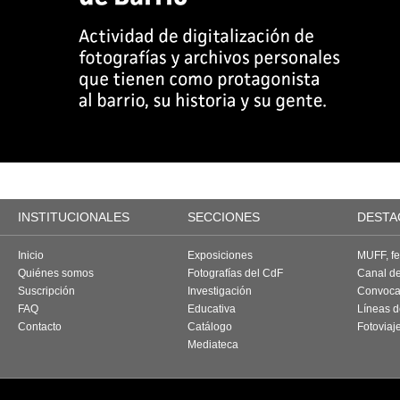
INSTITUCIONALES
SECCIONES
DESTA
Inicio
Exposiciones
MUFF, fes
Quiénes somos
Fotografías del CdF
Canal d
Suscripción
Investigación
Convoca
FAQ
Educativa
Líneas d
Contacto
Catálogo
Fotoviaj
Mediateca