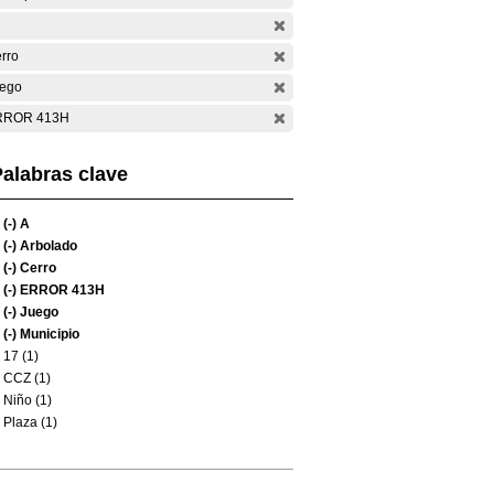
rro
ego
RROR 413H
alabras clave
(-)
A
(-)
Arbolado
(-)
Cerro
(-)
ERROR 413H
(-)
Juego
(-)
Municipio
17 (1)
CCZ (1)
Niño (1)
Plaza (1)