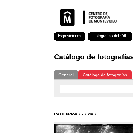
Exposiciones
Fotografías del CdF
Catálogo de fotografía
General
Catálogo de fotografías
Resultados
1
-
1
de
1