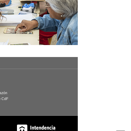
Razón
e CdF