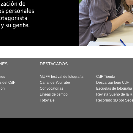
NES
DESTACADOS
nes
MUFF, festival de fotografía
CdF Tienda
as del CdF
Canal de YouTube
Descargar logo CdF
ión
Convocatorias
Escuelas de fotografía
Líneas de tiempo
Revista Sueño de la 
Fotoviaje
Recorrido 3D por Sed
a