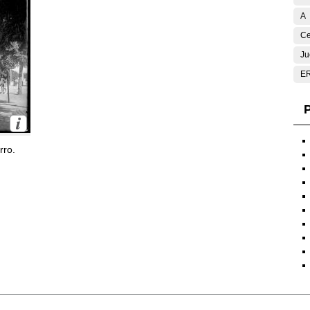
A
Ce
Ju
E
P
rro.