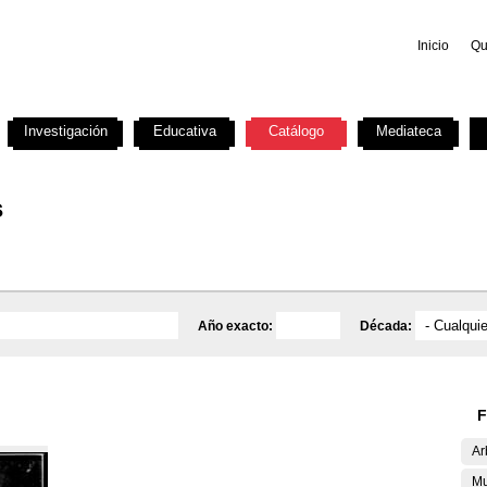
Inicio
Qu
Investigación
Educativa
Catálogo
Mediateca
s
Año exacto:
Década:
F
Ar
Mu