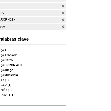
rro
RROR 413H
ego
alabras clave
(-)
A
(-)
Arbolado
(-)
Cerro
(-)
ERROR 413H
(-)
Juego
(-)
Municipio
17 (1)
CCZ (1)
Niño (1)
Plaza (1)