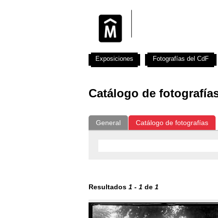
Exposiciones
Fotografías del CdF
Catálogo de fotografía
General
Catálogo de fotografías
Resultados
1
-
1
de
1