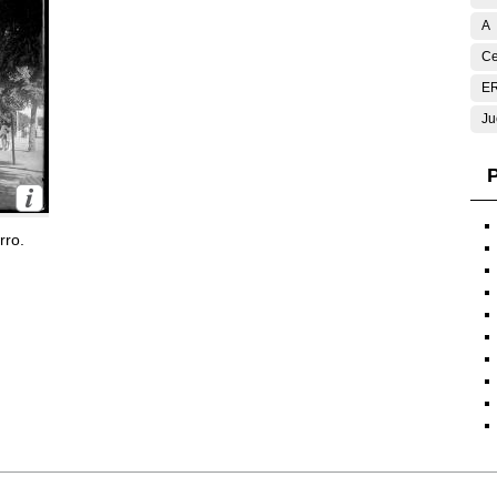
A
Ce
E
Ju
P
rro.