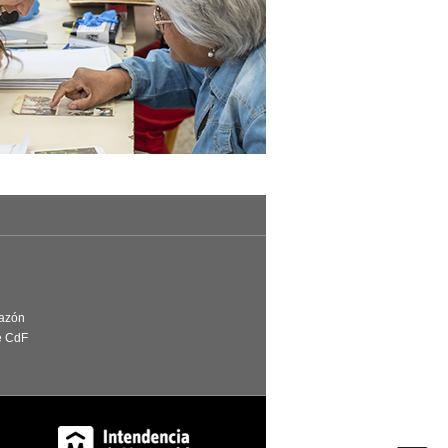
Razón
e CdF