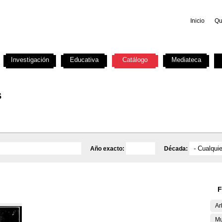
Inicio
Qu
Investigación
Educativa
Catálogo
Mediateca
s
Año exacto:
Década:
F
Ar
Mu