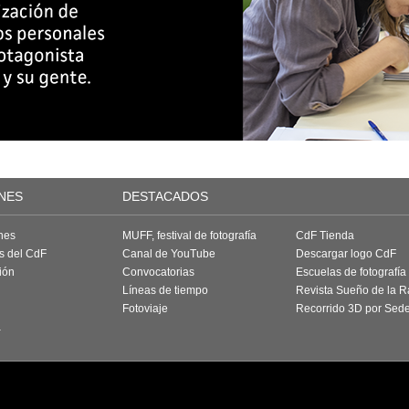
NES
DESTACADOS
nes
MUFF, festival de fotografía
CdF Tienda
as del CdF
Canal de YouTube
Descargar logo CdF
ión
Convocatorias
Escuelas de fotografía
Líneas de tiempo
Revista Sueño de la 
Fotoviaje
Recorrido 3D por Sed
a