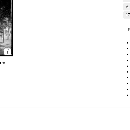
A
17
P
rro.