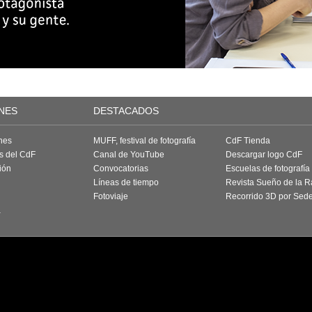
NES
DESTACADOS
nes
MUFF, festival de fotografía
CdF Tienda
as del CdF
Canal de YouTube
Descargar logo CdF
ión
Convocatorias
Escuelas de fotografía
Líneas de tiempo
Revista Sueño de la 
Fotoviaje
Recorrido 3D por Sed
a