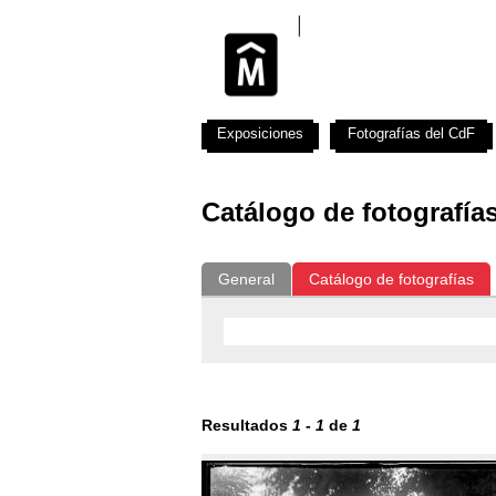
Exposiciones
Fotografías del CdF
Catálogo de fotografía
General
Catálogo de fotografías
Resultados
1
-
1
de
1