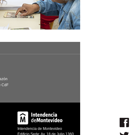
Razón
e CdF
Intendencia de Montevideo
Edificio Sede: Av. 18 de Julio 1360