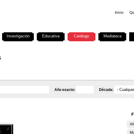
Inicio
Qu
Investigación
Educativa
Catálogo
Mediateca
s
Año exacto:
Década:
F
Ar
Mu