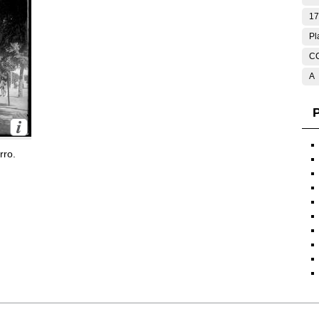
17
Pl
C
A
P
rro.