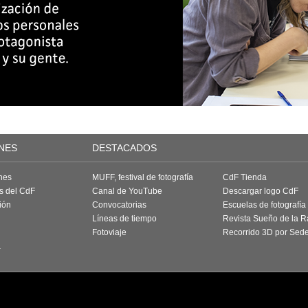
NES
DESTACADOS
nes
MUFF, festival de fotografía
CdF Tienda
as del CdF
Canal de YouTube
Descargar logo CdF
ión
Convocatorias
Escuelas de fotografía
Líneas de tiempo
Revista Sueño de la 
Fotoviaje
Recorrido 3D por Sed
a