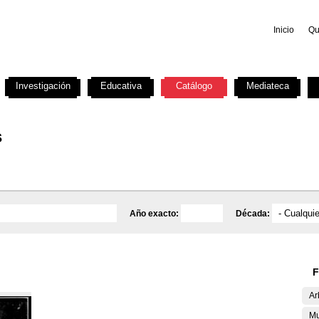
Inicio
Qu
Investigación
Educativa
Catálogo
Mediateca
s
Año exacto:
Década:
F
Ar
Mu