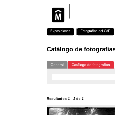
Exposiciones
Fotografías del CdF
Catálogo de fotografía
General
Catálogo de fotografías
Resultados
1
-
1
de
1