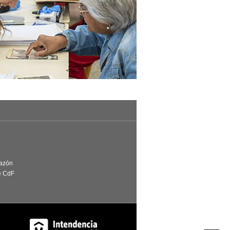
Razón
e CdF