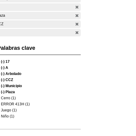
aza
CZ
alabras clave
(-)
17
(-)
A
(-)
Arbolado
(-)
CCZ
(-)
Municipio
(-)
Plaza
Cerro (1)
ERROR 413H (1)
Juego (1)
Niño (1)