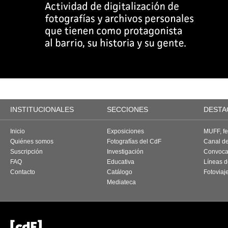
INSTITUCIONALES
SECCIONES
DESTA
Inicio
Exposiciones
MUFF, fes
Quiénes somos
Fotografías del CdF
Canal d
Suscripción
Investigación
Convoca
FAQ
Educativa
Líneas d
Contacto
Catálogo
Fotoviaj
Mediateca