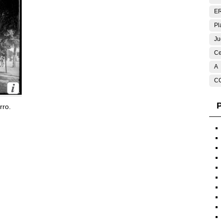
E
Pl
Ju
Ce
A
C
P
rro.