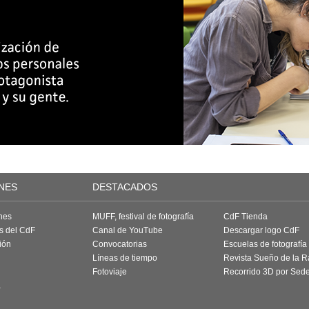
NES
DESTACADOS
nes
MUFF, festival de fotografía
CdF Tienda
as del CdF
Canal de YouTube
Descargar logo CdF
ión
Convocatorias
Escuelas de fotografía
Líneas de tiempo
Revista Sueño de la 
Fotoviaje
Recorrido 3D por Sed
a