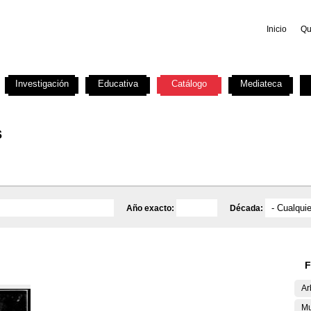
Inicio
Qu
Investigación
Educativa
Catálogo
Mediateca
s
Año exacto:
Década:
F
Ar
Mu