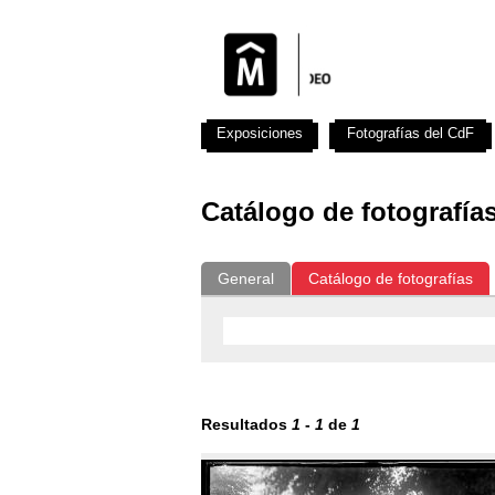
Exposiciones
Fotografías del CdF
Catálogo de fotografía
General
Catálogo de fotografías
Resultados
1
-
1
de
1