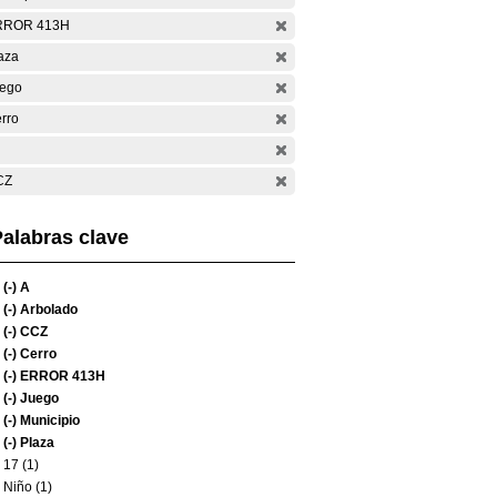
RROR 413H
aza
ego
rro
CZ
alabras clave
(-)
A
(-)
Arbolado
(-)
CCZ
(-)
Cerro
(-)
ERROR 413H
(-)
Juego
(-)
Municipio
(-)
Plaza
17 (1)
Niño (1)