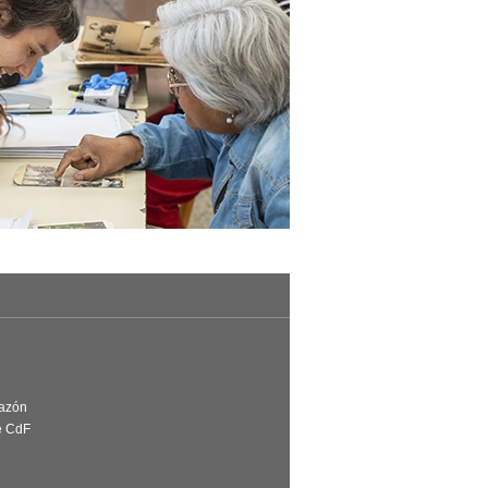
Razón
e CdF