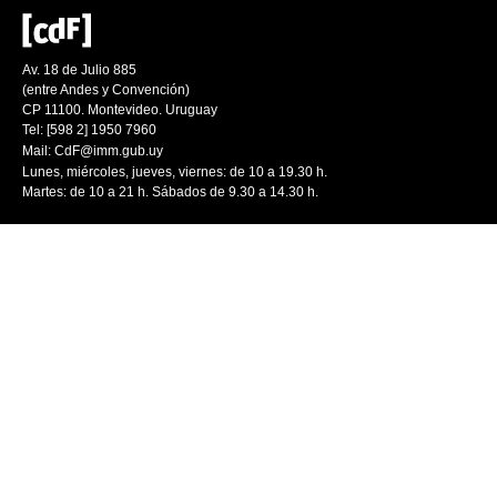
Av. 18 de Julio 885
(entre Andes y Convención)
CP 11100. Montevideo. Uruguay
Tel: [598 2] 1950 7960
Mail:
CdF@imm.gub.uy
Lunes, miércoles, jueves, viernes: de 10 a 19.30 h.
Martes: de 10 a 21 h. Sábados de 9.30 a 14.30 h.