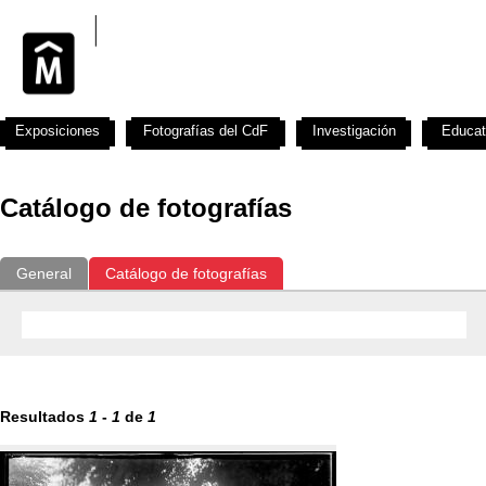
Exposiciones
Fotografías del CdF
Investigación
Educat
Catálogo de fotografías
General
Catálogo de fotografías
Resultados
1
-
1
de
1