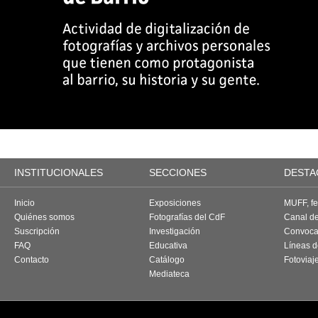
INSTITUCIONALES
SECCIONES
DESTA
Inicio
Exposiciones
MUFF, fes
Quiénes somos
Fotografías del CdF
Canal d
Suscripción
Investigación
Convoca
FAQ
Educativa
Líneas d
Contacto
Catálogo
Fotoviaj
Mediateca