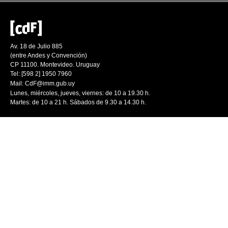
Av. 18 de Julio 885
(entre Andes y Convención)
CP 11100. Montevideo. Uruguay
Tel: [598 2] 1950 7960
Mail:
CdF@imm.gub.uy
Lunes, miércoles, jueves, viernes: de 10 a 19.30 h.
Martes: de 10 a 21 h. Sábados de 9.30 a 14.30 h.