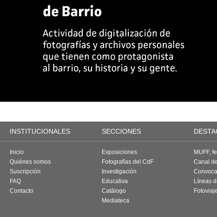
INSTITUCIONALES
SECCIONES
DESTA
Inicio
Exposiciones
MUFF, fes
Quiénes somos
Fotografías del CdF
Canal d
Suscripción
Investigación
Convoca
FAQ
Educativa
Líneas d
Contacto
Catálogo
Fotoviaj
Mediateca