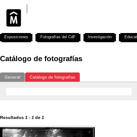
Exposiciones
Fotografías del CdF
Investigación
Educat
Catálogo de fotografías
General
Catálogo de fotografías
Resultados
1
-
1
de
1