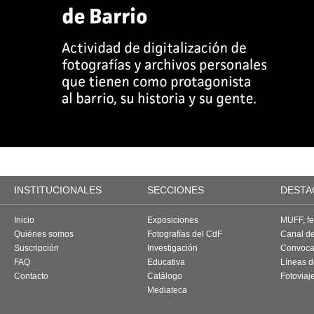
INSTITUCIONALES
SECCIONES
DESTA
Inicio
Exposiciones
MUFF, fes
Quiénes somos
Fotografías del CdF
Canal d
Suscripción
Investigación
Convoca
FAQ
Educativa
Líneas d
Contacto
Catálogo
Fotoviaj
Mediateca