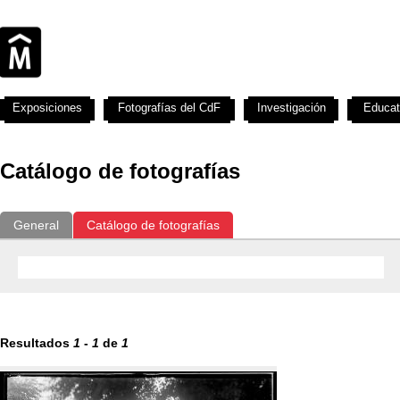
Exposiciones
Fotografías del CdF
Investigación
Educat
Catálogo de fotografías
General
Catálogo de fotografías
Resultados
1
-
1
de
1