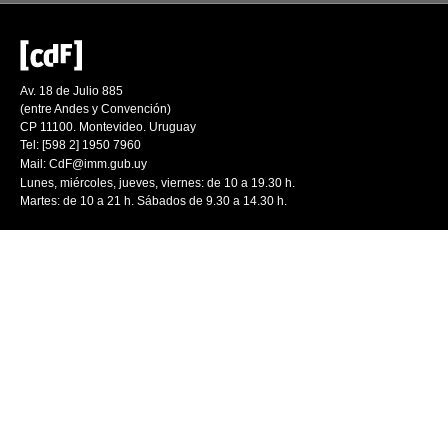
Av. 18 de Julio 885
(entre Andes y Convención)
CP 11100. Montevideo. Uruguay
Tel: [598 2] 1950 7960
Mail:
CdF@imm.gub.uy
Lunes, miércoles, jueves, viernes: de 10 a 19.30 h.
Martes: de 10 a 21 h. Sábados de 9.30 a 14.30 h.