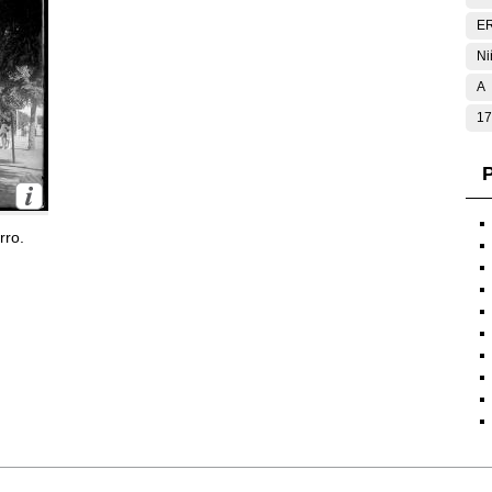
E
Ni
A
17
P
rro.