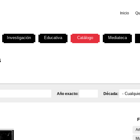
Inicio
Qu
Investigación
Educativa
Catálogo
Mediateca
s
Año exacto:
Década:
F
Ar
Mu