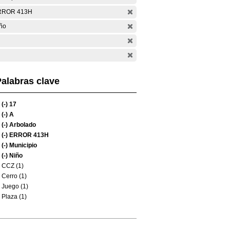
RROR 413H
ño
alabras clave
(-)
17
(-)
A
(-)
Arbolado
(-)
ERROR 413H
(-)
Municipio
(-)
Niño
CCZ (1)
Cerro (1)
Juego (1)
Plaza (1)