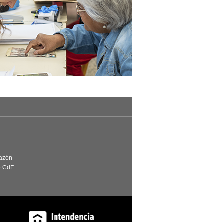
Razón
e CdF