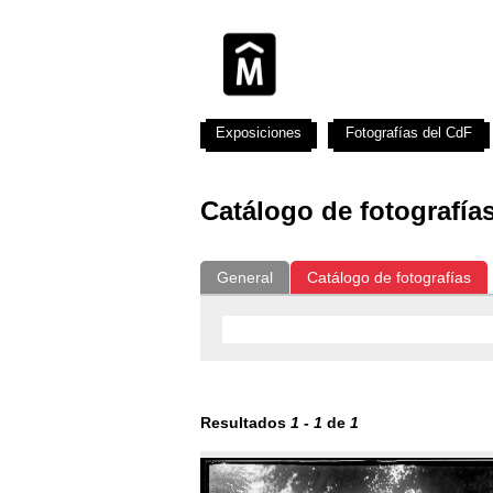
Exposiciones
Fotografías del CdF
Catálogo de fotografía
General
Catálogo de fotografías
Resultados
1
-
1
de
1