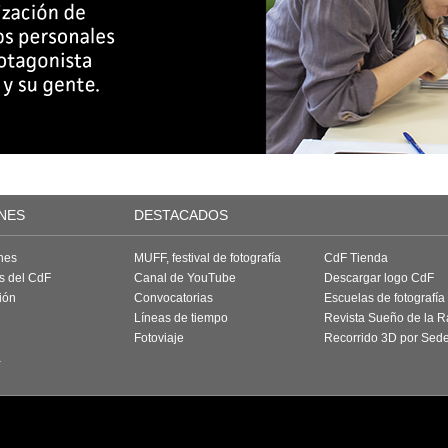
NES
DESTACADOS
nes
MUFF, festival de fotografía
CdF Tienda
as del CdF
Canal de YouTube
Descargar logo CdF
ión
Convocatorias
Escuelas de fotografía
Líneas de tiempo
Revista Sueño de la 
Fotoviaje
Recorrido 3D por Sed
a