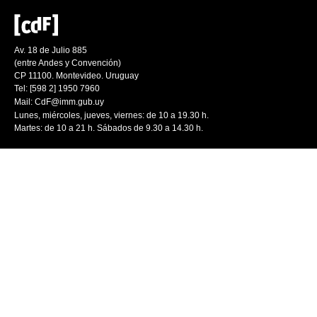
Av. 18 de Julio 885
(entre Andes y Convención)
CP 11100. Montevideo. Uruguay
Tel: [598 2] 1950 7960
Mail:
CdF@imm.gub.uy
Lunes, miércoles, jueves, viernes: de 10 a 19.30 h.
Martes: de 10 a 21 h. Sábados de 9.30 a 14.30 h.