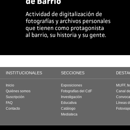
INSTITUCIONALES
SECCIONES
DESTA
Inicio
Exposiciones
MUFF, fes
Quiénes somos
Fotografías del CdF
Canal d
Suscripción
Investigación
Convoca
FAQ
Educativa
Líneas d
Contacto
Catálogo
Fotoviaj
Mediateca