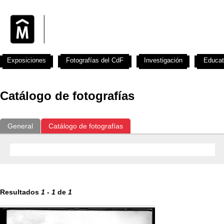
Exposiciones
Fotografías del CdF
Investigación
Educat
Catálogo de fotografías
General
Catálogo de fotografías
Resultados
1
-
1
de
1