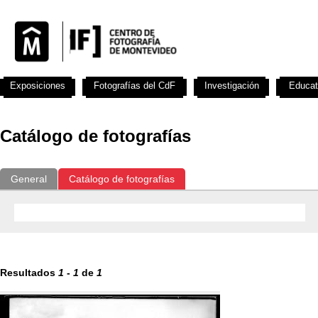
Exposiciones
Fotografías del CdF
Investigación
Educat
Catálogo de fotografías
General
Catálogo de fotografías
Resultados
1
-
1
de
1