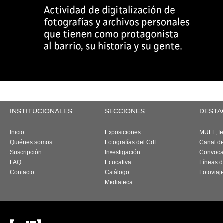
INSTITUCIONALES
SECCIONES
DESTA
Inicio
Exposiciones
MUFF, fes
Quiénes somos
Fotografías del CdF
Canal d
Suscripción
Investigación
Convoca
FAQ
Educativa
Líneas d
Contacto
Catálogo
Fotoviaj
Mediateca