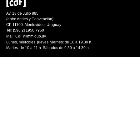
Av. 18 de Julio 885
(entre Andes y Convención)
CP 11100. Montevideo. Uruguay
Tel: [598 2] 1950 7960
Mail:
CdF@imm.gub.uy
Lunes, miércoles, jueves, viernes: de 10 a 19.30 h.
Martes: de 10 a 21 h. Sábados de 9.30 a 14.30 h.