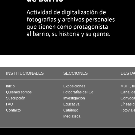
INSTITUCIONALES
SECCIONES
DESTA
Inicio
Exposiciones
MUFF, fes
Quiénes somos
Fotografías del CdF
Canal d
Suscripción
Investigación
Convoca
FAQ
Educativa
Líneas d
Contacto
Catálogo
Fotoviaj
Mediateca