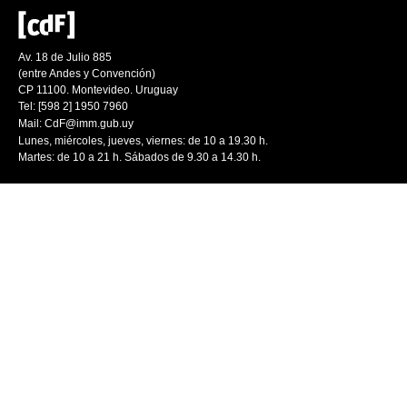
Av. 18 de Julio 885
(entre Andes y Convención)
CP 11100. Montevideo. Uruguay
Tel: [598 2] 1950 7960
Mail:
CdF@imm.gub.uy
Lunes, miércoles, jueves, viernes: de 10 a 19.30 h.
Martes: de 10 a 21 h. Sábados de 9.30 a 14.30 h.