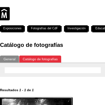
Exposiciones
Fotografías del CdF
Investigación
Educat
Catálogo de fotografías
General
Catálogo de fotografías
Resultados
1
-
1
de
1