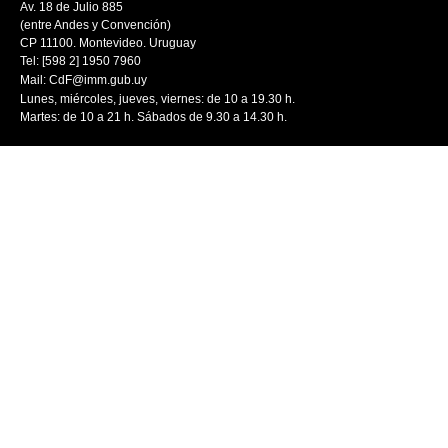
Av. 18 de Julio 885
(entre Andes y Convención)
CP 11100. Montevideo. Uruguay
Tel: [598 2] 1950 7960
Mail:
CdF@imm.gub.uy
Lunes, miércoles, jueves, viernes: de 10 a 19.30 h.
Martes: de 10 a 21 h. Sábados de 9.30 a 14.30 h.