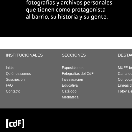
INSTITUCIONALES
SECCIONES
DESTA
Inicio
Exposiciones
MUFF, fes
Quiénes somos
Fotografías del CdF
Canal d
Suscripción
Investigación
Convoca
FAQ
Educativa
Líneas d
Contacto
Catálogo
Fotoviaj
Mediateca