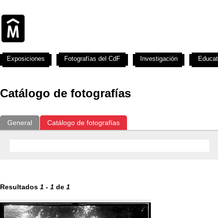
Exposiciones
Fotografías del CdF
Investigación
Educat
Catálogo de fotografías
General
Catálogo de fotografías
Resultados
1
-
1
de
1