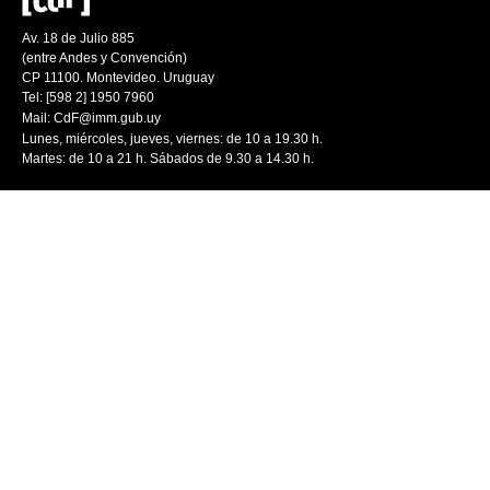
Av. 18 de Julio 885
(entre Andes y Convención)
CP 11100. Montevideo. Uruguay
Tel: [598 2] 1950 7960
Mail:
CdF@imm.gub.uy
Lunes, miércoles, jueves, viernes: de 10 a 19.30 h.
Martes: de 10 a 21 h. Sábados de 9.30 a 14.30 h.