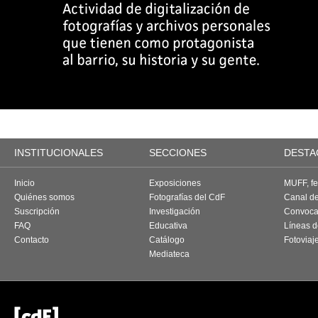
INSTITUCIONALES
SECCIONES
DESTA
Inicio
Exposiciones
MUFF, fes
Quiénes somos
Fotografías del CdF
Canal d
Suscripción
Investigación
Convoca
FAQ
Educativa
Líneas d
Contacto
Catálogo
Fotoviaj
Mediateca