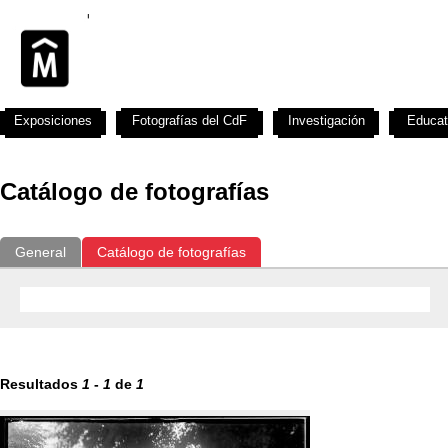
Exposiciones
Fotografías del CdF
Investigación
Educat
Catálogo de fotografías
General
Catálogo de fotografías
Resultados
1
-
1
de
1