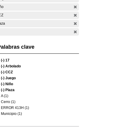
ño
CZ
aza
alabras clave
(-)
17
(-)
Arbolado
(-)
CCZ
(-)
Juego
(-)
Niño
(-)
Plaza
A (1)
Cerro (1)
ERROR 413H (1)
Municipio (1)