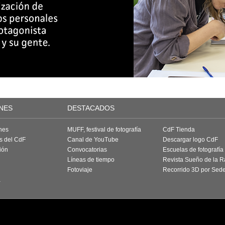
NES
DESTACADOS
nes
MUFF, festival de fotografía
CdF Tienda
as del CdF
Canal de YouTube
Descargar logo CdF
ión
Convocatorias
Escuelas de fotografía
Líneas de tiempo
Revista Sueño de la 
Fotoviaje
Recorrido 3D por Sed
a