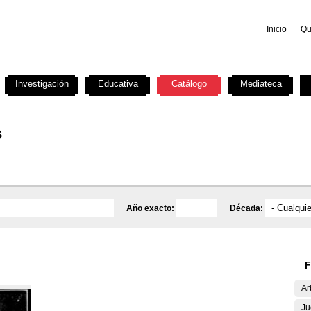
Inicio
Qu
Investigación
Educativa
Catálogo
Mediateca
s
Año exacto:
Década:
F
Ar
Ju