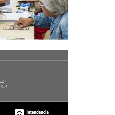
Razón
e CdF