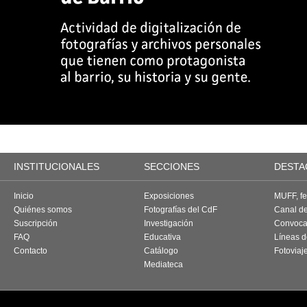
INSTITUCIONALES
SECCIONES
DESTA
Inicio
Exposiciones
MUFF, fes
Quiénes somos
Fotografías del CdF
Canal d
Suscripción
Investigación
Convoca
FAQ
Educativa
Líneas d
Contacto
Catálogo
Fotoviaj
Mediateca