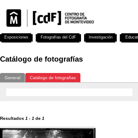
Exposiciones
Fotografías del CdF
Investigación
Educat
Catálogo de fotografías
General
Catálogo de fotografías
Resultados
1
-
1
de
1