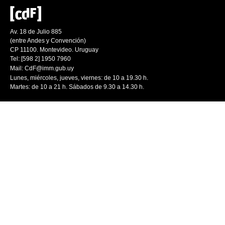
Av. 18 de Julio 885
(entre Andes y Convención)
CP 11100. Montevideo. Uruguay
Tel: [598 2] 1950 7960
Mail:
CdF@imm.gub.uy
Lunes, miércoles, jueves, viernes: de 10 a 19.30 h.
Martes: de 10 a 21 h. Sábados de 9.30 a 14.30 h.