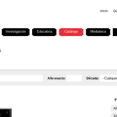
Inicio
Qu
Investigación
Educativa
Catálogo
Mediateca
s
Año exacto:
Década:
F
Ar
Ju