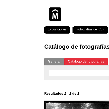
Exposiciones
Fotografías del CdF
Catálogo de fotografía
General
Catálogo de fotografías
Resultados
1
-
1
de
1