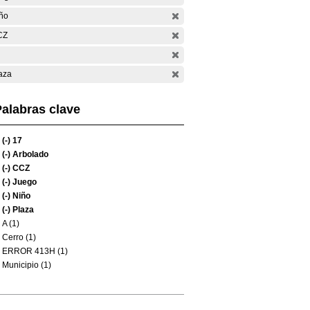
ño
CZ
aza
alabras clave
(-)
17
(-)
Arbolado
(-)
CCZ
(-)
Juego
(-)
Niño
(-)
Plaza
A (1)
Cerro (1)
ERROR 413H (1)
Municipio (1)