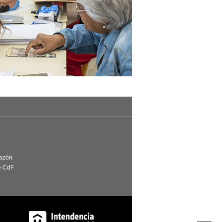
Razón
e CdF