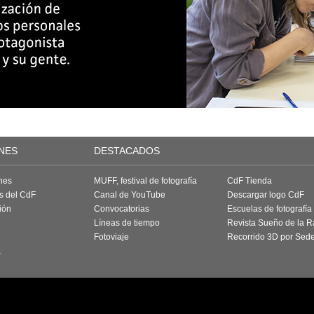
NES
DESTACADOS
nes
MUFF, festival de fotografía
CdF Tienda
as del CdF
Canal de YouTube
Descargar logo CdF
ión
Convocatorias
Escuelas de fotografía
Líneas de tiempo
Revista Sueño de la 
Fotoviaje
Recorrido 3D por Sed
a