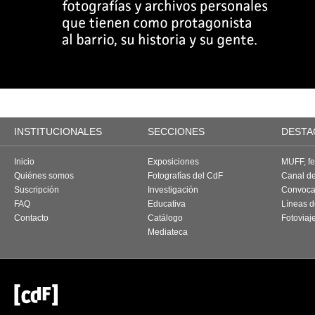
INSTITUCIONALES
SECCIONES
DESTA
Inicio
Exposiciones
MUFF, fes
Quiénes somos
Fotografías del CdF
Canal d
Suscripción
Investigación
Convoca
FAQ
Educativa
Líneas d
Contacto
Catálogo
Fotoviaj
Mediateca