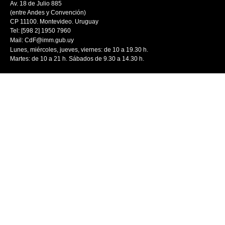
Av. 18 de Julio 885
(entre Andes y Convención)
CP 11100. Montevideo. Uruguay
Tel: [598 2] 1950 7960
Mail:
CdF@imm.gub.uy
Lunes, miércoles, jueves, viernes: de 10 a 19.30 h.
Martes: de 10 a 21 h. Sábados de 9.30 a 14.30 h.