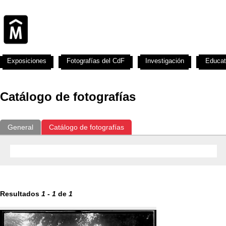
Exposiciones
Fotografías del CdF
Investigación
Educat
Catálogo de fotografías
General
Catálogo de fotografías
Resultados
1
-
1
de
1