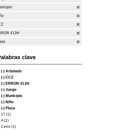
nicipio
ño
CZ
RROR 413H
aza
alabras clave
(-)
Arbolado
(-)
CCZ
(-)
ERROR 413H
(-)
Juego
(-)
Municipio
(-)
Niño
(-)
Plaza
17 (1)
A (1)
Cerro (1)