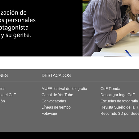
NES
DESTACADOS
nes
MUFF, festival de fotografía
CdF Tienda
as del CdF
Canal de YouTube
Descargar logo CdF
ión
Convocatorias
Escuelas de fotografía
Líneas de tiempo
Revista Sueño de la 
Fotoviaje
Recorrido 3D por Sed
a