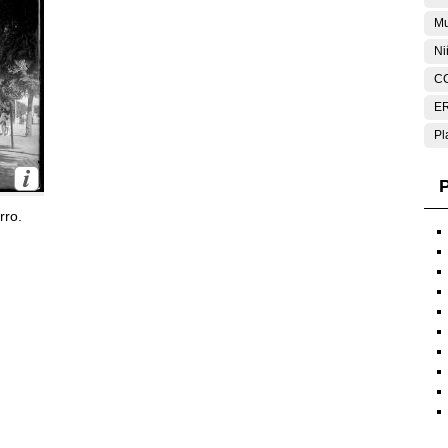
Mu
Ni
C
E
Pl
P
rro.