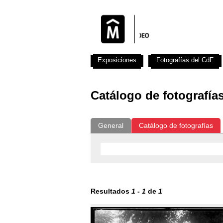
Exposiciones
Fotografías del CdF
Catálogo de fotografía
General
Catálogo de fotografías
Resultados
1
-
1
de
1