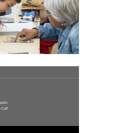
Razón
e CdF