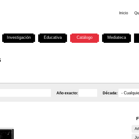
Inicio
Qu
Investigación
Educativa
Catálogo
Mediateca
s
Año exacto:
Década:
F
Ar
Ju