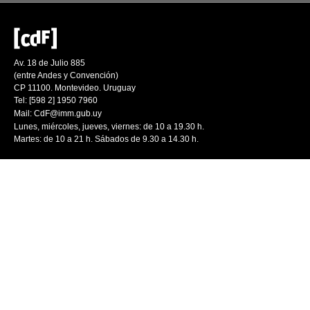
Av. 18 de Julio 885
(entre Andes y Convención)
CP 11100. Montevideo. Uruguay
Tel: [598 2] 1950 7960
Mail:
CdF@imm.gub.uy
Lunes, miércoles, jueves, viernes: de 10 a 19.30 h.
Martes: de 10 a 21 h. Sábados de 9.30 a 14.30 h.