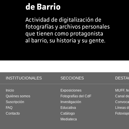
INSTITUCIONALES
SECCIONES
DESTA
Inicio
Exposiciones
MUFF, fes
Quiénes somos
Fotografías del CdF
Canal d
Suscripción
Investigación
Convoca
FAQ
Educativa
Líneas d
Contacto
Catálogo
Fotoviaj
Mediateca