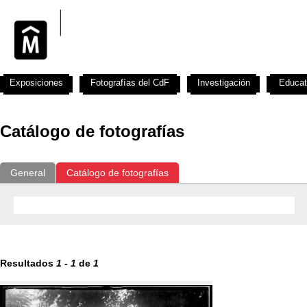
Exposiciones
Fotografías del CdF
Investigación
Educat
Catálogo de fotografías
General
Catálogo de fotografías
Resultados
1
-
1
de
1