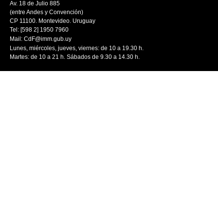
Av. 18 de Julio 885
(entre Andes y Convención)
CP 11100. Montevideo. Uruguay
Tel: [598 2] 1950 7960
Mail:
CdF@imm.gub.uy
Lunes, miércoles, jueves, viernes: de 10 a 19.30 h.
Martes: de 10 a 21 h. Sábados de 9.30 a 14.30 h.