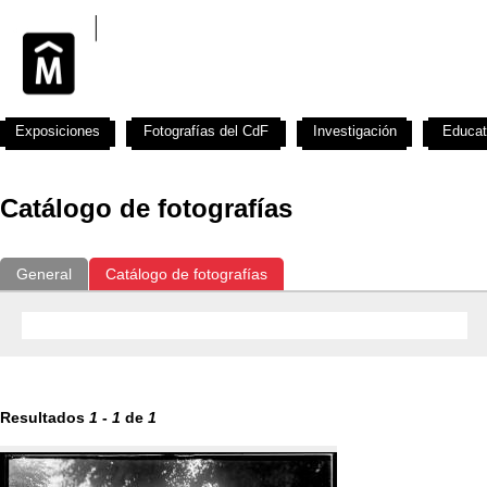
Exposiciones
Fotografías del CdF
Investigación
Educat
Catálogo de fotografías
General
Catálogo de fotografías
Resultados
1
-
1
de
1