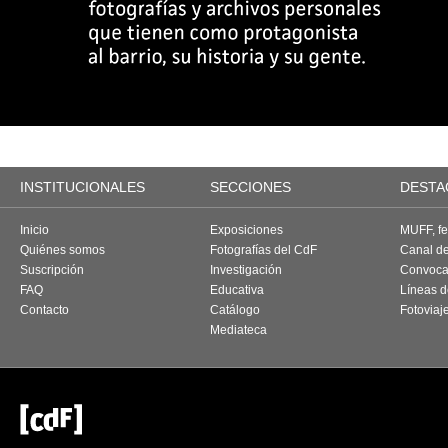
INSTITUCIONALES
SECCIONES
DESTA
Inicio
Exposiciones
MUFF, fes
Quiénes somos
Fotografías del CdF
Canal d
Suscripción
Investigación
Convoca
FAQ
Educativa
Líneas d
Contacto
Catálogo
Fotoviaj
Mediateca