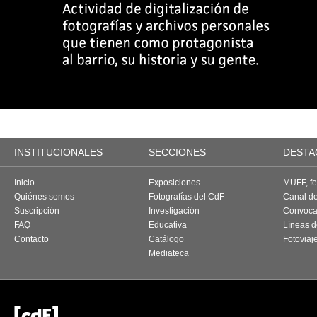
INSTITUCIONALES
SECCIONES
DESTA
Inicio
Exposiciones
MUFF, fes
Quiénes somos
Fotografías del CdF
Canal d
Suscripción
Investigación
Convoca
FAQ
Educativa
Líneas d
Contacto
Catálogo
Fotoviaj
Mediateca