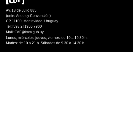
Av. 18 de Julio 885
(entre Andes y Convención)
CP 11100. Montevideo. Uruguay
Tel: [598 2] 1950 7960
Mail:
CdF@imm.gub.uy
Lunes, miércoles, jueves, viernes: de 10 a 19.30 h.
Martes: de 10 a 21 h. Sábados de 9.30 a 14.30 h.