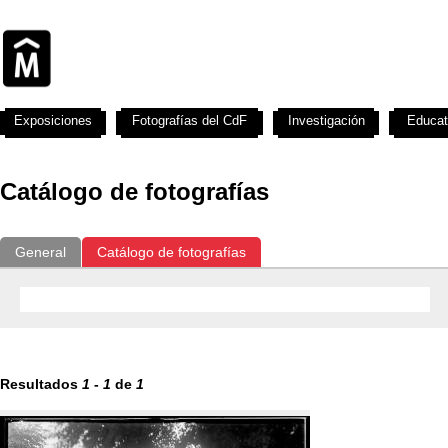
Exposiciones
Fotografías del CdF
Investigación
Educat
Catálogo de fotografías
General
Catálogo de fotografías
Resultados
1
-
1
de
1