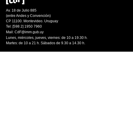
Av. 18 de Julio 885
(entre Andes y Convención)
CP 11100. Montevideo. Uruguay
Tel: [598 2] 1950 7960
Mail:
CdF@imm.gub.uy
Lunes, miércoles, jueves, viernes: de 10 a 19.30 h.
Martes: de 10 a 21 h. Sábados de 9.30 a 14.30 h.