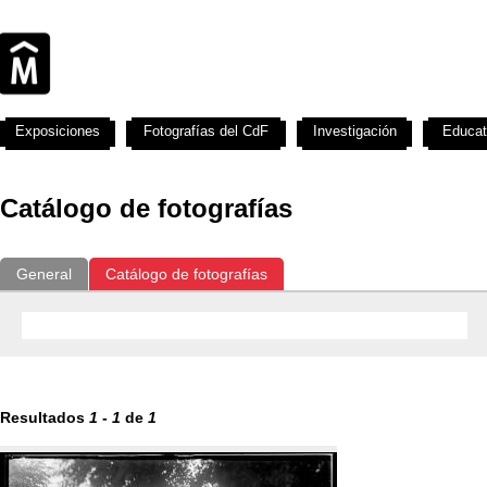
Exposiciones
Fotografías del CdF
Investigación
Educat
Catálogo de fotografías
General
Catálogo de fotografías
Resultados
1
-
1
de
1