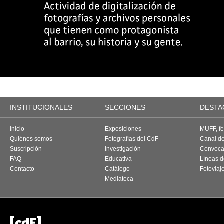
INSTITUCIONALES
SECCIONES
DESTA
Inicio
Exposiciones
MUFF, fes
Quiénes somos
Fotografías del CdF
Canal d
Suscripción
Investigación
Convoca
FAQ
Educativa
Líneas d
Contacto
Catálogo
Fotoviaj
Mediateca