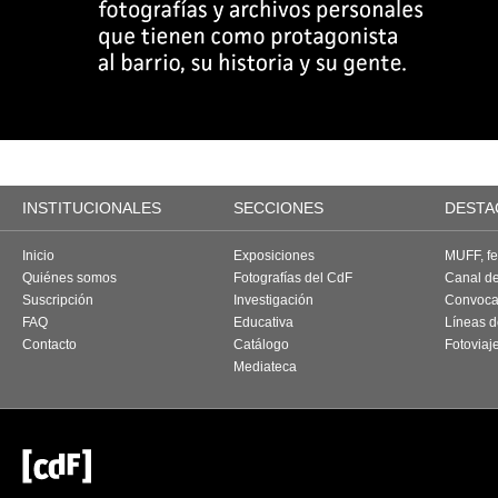
INSTITUCIONALES
SECCIONES
DESTA
Inicio
Exposiciones
MUFF, fes
Quiénes somos
Fotografías del CdF
Canal d
Suscripción
Investigación
Convoca
FAQ
Educativa
Líneas d
Contacto
Catálogo
Fotoviaj
Mediateca