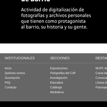
INSTITUCIONALES
SECCIONES
DESTA
Inicio
Exposiciones
MUFF, fes
Quiénes somos
Fotografías del CdF
Canal d
Suscripción
Investigación
Convoca
FAQ
Educativa
Líneas d
Contacto
Catálogo
Fotoviaj
Mediateca