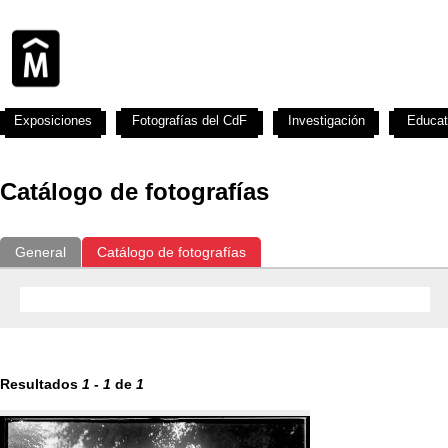
Exposiciones
Fotografías del CdF
Investigación
Educat
Catálogo de fotografías
General
Catálogo de fotografías
Resultados
1
-
1
de
1