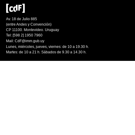
Av. 18 de Julio 885
(entre Andes y Convención)
CP 11100. Montevideo. Uruguay
Tel: [598 2] 1950 7960
Mail:
CdF@imm.gub.uy
Lunes, miércoles, jueves, viernes: de 10 a 19.30 h.
Martes: de 10 a 21 h. Sábados de 9.30 a 14.30 h.