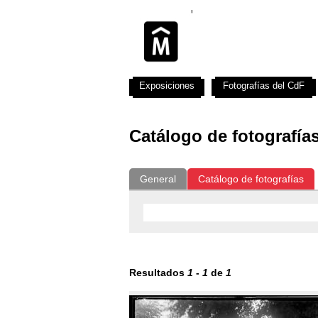
Exposiciones
Fotografías del CdF
Catálogo de fotografía
General
Catálogo de fotografías
Resultados
1
-
1
de
1