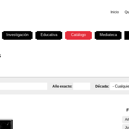
Inicio
Qu
Investigación
Educativa
Catálogo
Mediateca
s
Año exacto:
Década:
F
Ar
Ju