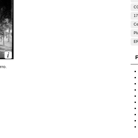
C
17
Ce
Pl
E
P
rro.