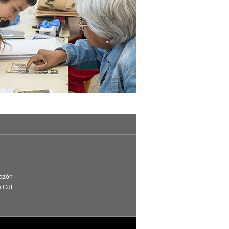
Razón
e CdF