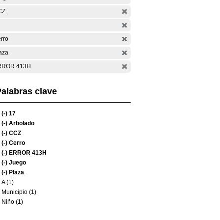
CZ
rro
aza
RROR 413H
alabras clave
(-)
17
(-)
Arbolado
(-)
CCZ
(-)
Cerro
(-)
ERROR 413H
(-)
Juego
(-)
Plaza
A (1)
Municipio (1)
Niño (1)