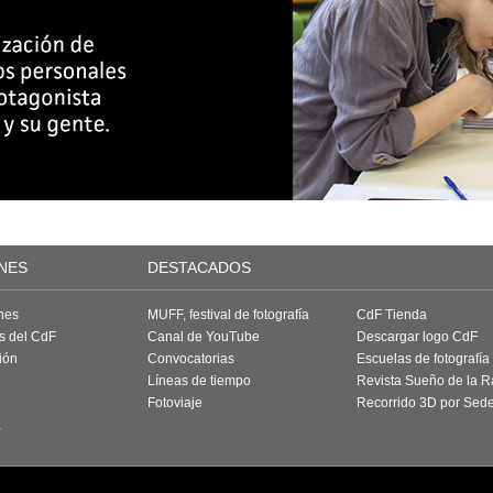
NES
DESTACADOS
nes
MUFF, festival de fotografía
CdF Tienda
as del CdF
Canal de YouTube
Descargar logo CdF
ión
Convocatorias
Escuelas de fotografía
Líneas de tiempo
Revista Sueño de la 
Fotoviaje
Recorrido 3D por Sed
a