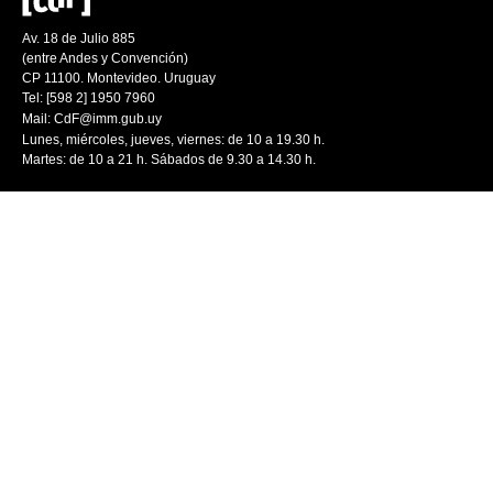
Av. 18 de Julio 885
(entre Andes y Convención)
CP 11100. Montevideo. Uruguay
Tel: [598 2] 1950 7960
Mail:
CdF@imm.gub.uy
Lunes, miércoles, jueves, viernes: de 10 a 19.30 h.
Martes: de 10 a 21 h. Sábados de 9.30 a 14.30 h.