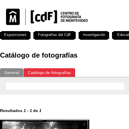
Exposiciones
Fotografías del CdF
Investigación
Educat
Catálogo de fotografías
General
Catálogo de fotografías
Resultados
1
-
1
de
1