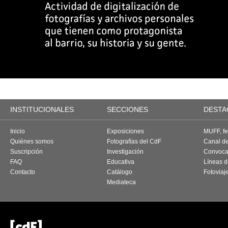
INSTITUCIONALES
SECCIONES
DESTA
Inicio
Exposiciones
MUFF, fes
Quiénes somos
Fotografías del CdF
Canal d
Suscripción
Investigación
Convoca
FAQ
Educativa
Líneas d
Contacto
Catálogo
Fotoviaj
Mediateca