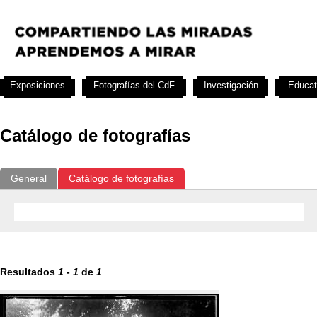
Exposiciones
Fotografías del CdF
Investigación
Educat
Catálogo de fotografías
General
Catálogo de fotografías
Resultados
1
-
1
de
1