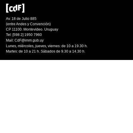
Av. 18 de Julio 885
(entre Andes y Convención)
CP 11100. Montevideo. Uruguay
Tel: [598 2] 1950 7960
Mail:
CdF@imm.gub.uy
Lunes, miércoles, jueves, viernes: de 10 a 19.30 h.
Martes: de 10 a 21 h. Sábados de 9.30 a 14.30 h.