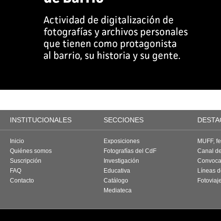
INSTITUCIONALES
SECCIONES
DESTA
Inicio
Exposiciones
MUFF, fes
Quiénes somos
Fotografías del CdF
Canal d
Suscripción
Investigación
Convoca
FAQ
Educativa
Líneas d
Contacto
Catálogo
Fotoviaj
Mediateca