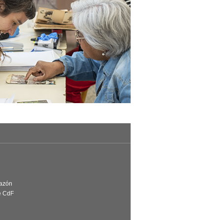
Razón
e CdF