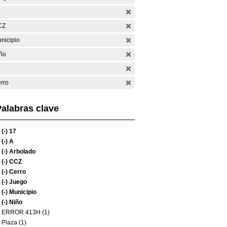
CZ
nicipio
ño
rro
alabras clave
(-)
17
(-)
A
(-)
Arbolado
(-)
CCZ
(-)
Cerro
(-)
Juego
(-)
Municipio
(-)
Niño
ERROR 413H (1)
Plaza (1)