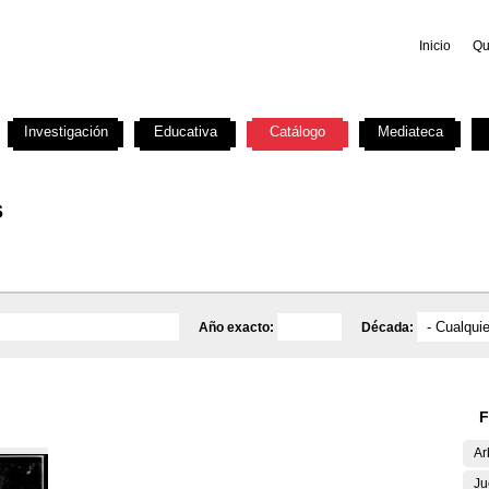
Inicio
Qu
Investigación
Educativa
Catálogo
Mediateca
s
Año exacto:
Década:
F
Ar
Ju