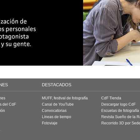
NES
DESTACADOS
nes
MUFF, festival de fotografía
CdF Tienda
as del CdF
Canal de YouTube
Descargar logo CdF
ión
Convocatorias
Escuelas de fotografía
Líneas de tiempo
Revista Sueño de la 
Fotoviaje
Recorrido 3D por Sed
a