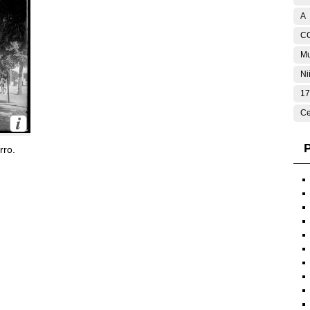
A
C
Mu
Ni
17
Ce
P
rro.