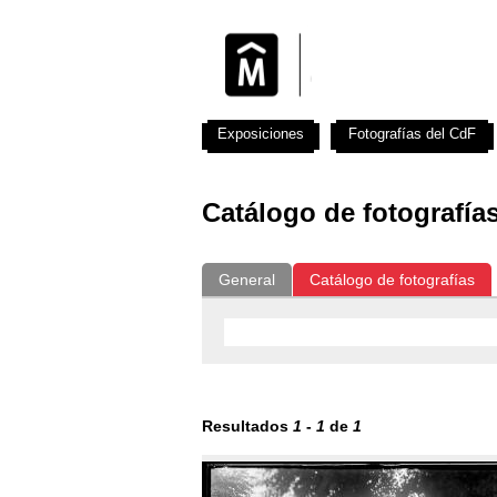
Exposiciones
Fotografías del CdF
Catálogo de fotografía
General
Catálogo de fotografías
Resultados
1
-
1
de
1