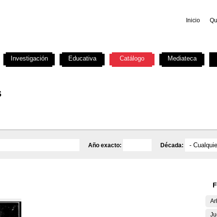
Inicio
Qu
Investigación
Educativa
Catálogo
Mediateca
s
Año exacto:
Década:
F
Ar
Ju