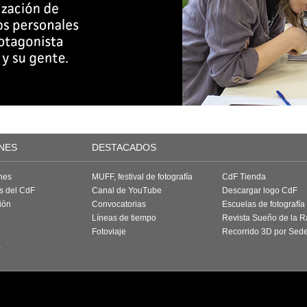
NES
DESTACADOS
nes
MUFF, festival de fotografía
CdF Tienda
as del CdF
Canal de YouTube
Descargar logo CdF
ión
Convocatorias
Escuelas de fotografía
Líneas de tiempo
Revista Sueño de la 
Fotoviaje
Recorrido 3D por Sed
a