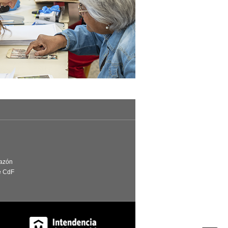
Razón
e CdF