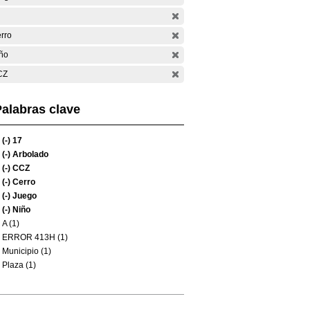
rro
ño
CZ
alabras clave
(-)
17
(-)
Arbolado
(-)
CCZ
(-)
Cerro
(-)
Juego
(-)
Niño
A (1)
ERROR 413H (1)
Municipio (1)
Plaza (1)