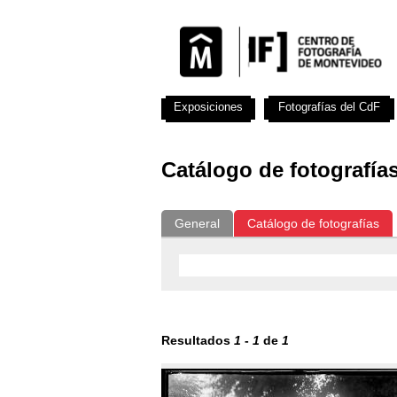
Exposiciones
Fotografías del CdF
Catálogo de fotografía
General
Catálogo de fotografías
Resultados
1
-
1
de
1