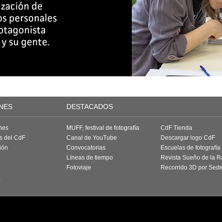
NES
DESTACADOS
nes
MUFF, festival de fotografía
CdF Tienda
as del CdF
Canal de YouTube
Descargar logo CdF
ión
Convocatorias
Escuelas de fotografía
Líneas de tiempo
Revista Sueño de la 
Fotoviaje
Recorrido 3D por Sed
a