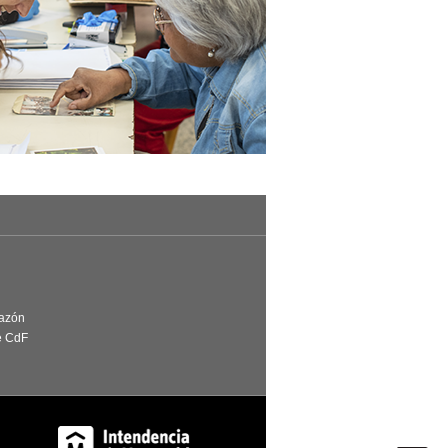
Razón
e CdF