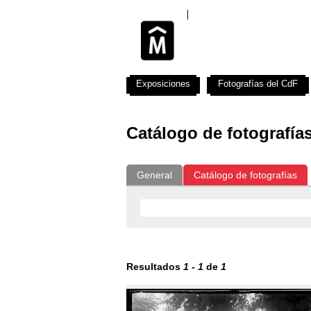
Exposiciones
Fotografías del CdF
Catálogo de fotografía
General
Catálogo de fotografías
Resultados
1
-
1
de
1