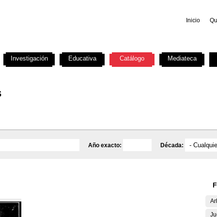
Inicio
Qu
Investigación
Educativa
Catálogo
Mediateca
s
Año exacto:
Década:
F
Ar
Ju