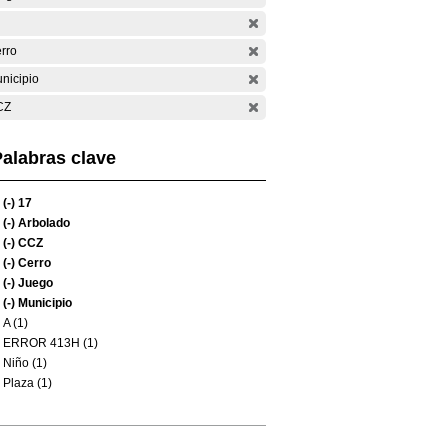
rro
nicipio
CZ
alabras clave
(-)
17
(-)
Arbolado
(-)
CCZ
(-)
Cerro
(-)
Juego
(-)
Municipio
A (1)
ERROR 413H (1)
Niño (1)
Plaza (1)