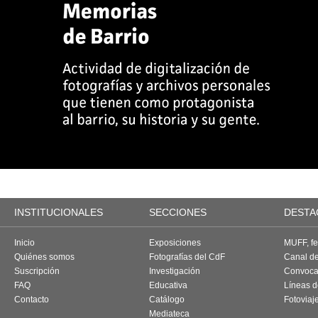
INSTITUCIONALES
SECCIONES
DESTA
Inicio
Exposiciones
MUFF, fes
Quiénes somos
Fotografías del CdF
Canal d
Suscripción
Investigación
Convoca
FAQ
Educativa
Líneas d
Contacto
Catálogo
Fotoviaj
Mediateca