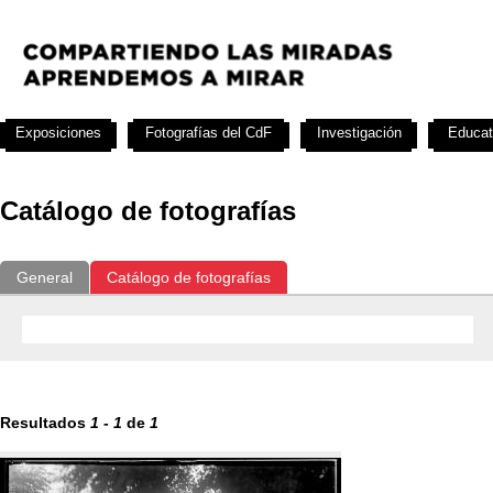
Exposiciones
Fotografías del CdF
Investigación
Educat
Catálogo de fotografías
General
Catálogo de fotografías
Resultados
1
-
1
de
1