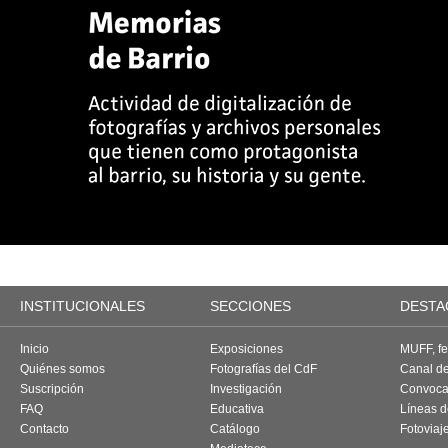
INSTITUCIONALES
SECCIONES
DESTA
Inicio
Exposiciones
MUFF, fes
Quiénes somos
Fotografías del CdF
Canal d
Suscripción
Investigación
Convoca
FAQ
Educativa
Líneas d
Contacto
Catálogo
Fotoviaj