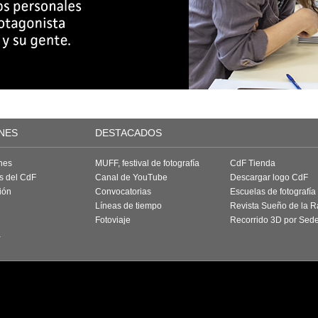
NES
DESTACADOS
nes
MUFF, festival de fotografía
CdF Tienda
as del CdF
Canal de YouTube
Descargar logo CdF
ión
Convocatorias
Escuelas de fotografía
Líneas de tiempo
Revista Sueño de la 
Fotoviaje
Recorrido 3D por Sed
a