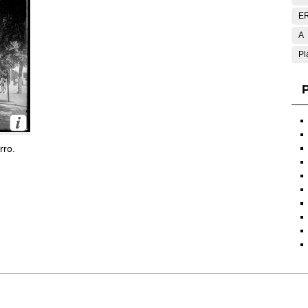
E
A
Pl
P
rro.