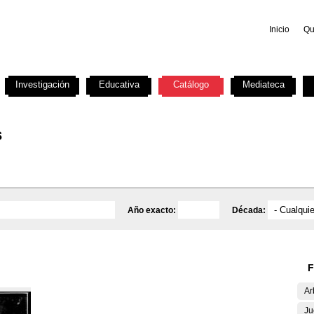
Inicio
Qu
Investigación
Educativa
Catálogo
Mediateca
s
Año exacto:
Década:
F
Ar
Ju