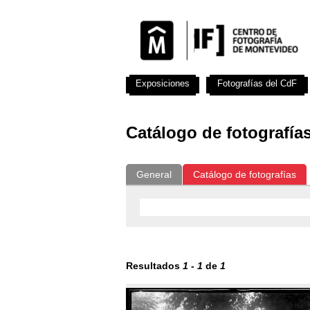
Exposiciones
Fotografías del CdF
Catálogo de fotografía
General
Catálogo de fotografías
Resultados
1
-
1
de
1