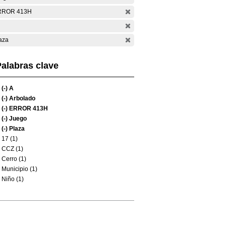
RROR 413H
aza
alabras clave
(-)
A
(-)
Arbolado
(-)
ERROR 413H
(-)
Juego
(-)
Plaza
17 (1)
CCZ (1)
Cerro (1)
Municipio (1)
Niño (1)