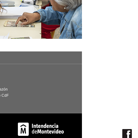
Razón
e CdF