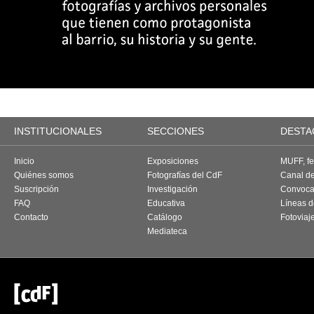
INSTITUCIONALES
SECCIONES
DESTA
Inicio
Exposiciones
MUFF, fes
Quiénes somos
Fotografías del CdF
Canal d
Suscripción
Investigación
Convoca
FAQ
Educativa
Líneas d
Contacto
Catálogo
Fotoviaj
Mediateca