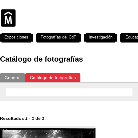
Exposiciones
Fotografías del CdF
Investigación
Educat
Catálogo de fotografías
General
Catálogo de fotografías
Resultados
1
-
1
de
1