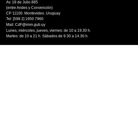
Av. 18 de Julio 885
(entre Andes y Convención)
CP 11100. Montevideo. Uruguay
Tel: [598 2] 1950 7960
Mail:
CdF@imm.gub.uy
Lunes, miércoles, jueves, viernes: de 10 a 19.30 h.
Martes: de 10 a 21 h. Sábados de 9.30 a 14.30 h.