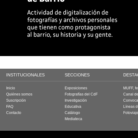
INSTITUCIONALES
SECCIONES
DESTA
Inicio
Exposiciones
MUFF, fes
Quiénes somos
Fotografías del CdF
Canal d
Suscripción
Investigación
Convoca
FAQ
Educativa
Líneas d
Contacto
Catálogo
Fotoviaj
Mediateca