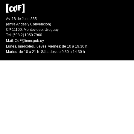
Av. 18 de Julio 885
(entre Andes y Convención)
CP 11100. Montevideo. Uruguay
Tel: [598 2] 1950 7960
Mail:
CdF@imm.gub.uy
Lunes, miércoles, jueves, viernes: de 10 a 19.30 h.
Martes: de 10 a 21 h. Sábados de 9.30 a 14.30 h.