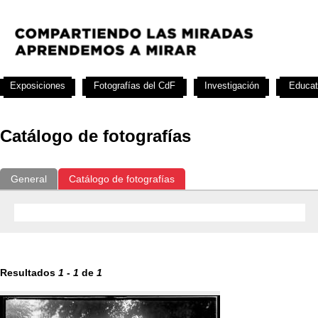
Exposiciones
Fotografías del CdF
Investigación
Educat
Catálogo de fotografías
General
Catálogo de fotografías
Resultados
1
-
1
de
1