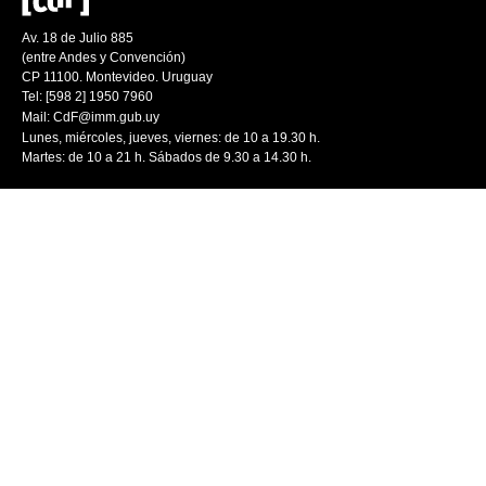
Av. 18 de Julio 885
(entre Andes y Convención)
CP 11100. Montevideo. Uruguay
Tel: [598 2] 1950 7960
Mail:
CdF@imm.gub.uy
Lunes, miércoles, jueves, viernes: de 10 a 19.30 h.
Martes: de 10 a 21 h. Sábados de 9.30 a 14.30 h.