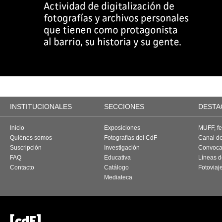
INSTITUCIONALES
SECCIONES
DESTA
Inicio
Exposiciones
MUFF, fes
Quiénes somos
Fotografías del CdF
Canal d
Suscripción
Investigación
Convoca
FAQ
Educativa
Líneas d
Contacto
Catálogo
Fotoviaj
Mediateca