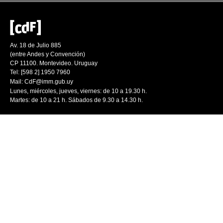
Av. 18 de Julio 885
(entre Andes y Convención)
CP 11100. Montevideo. Uruguay
Tel: [598 2] 1950 7960
Mail:
CdF@imm.gub.uy
Lunes, miércoles, jueves, viernes: de 10 a 19.30 h.
Martes: de 10 a 21 h. Sábados de 9.30 a 14.30 h.