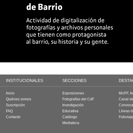
INSTITUCIONALES
SECCIONES
DESTA
Inicio
Exposiciones
MUFF, fes
Quiénes somos
Fotografías del CdF
Canal d
Suscripción
Investigación
Convoca
FAQ
Educativa
Líneas d
Contacto
Catálogo
Fotoviaj
Mediateca